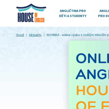
ANGLIČTINA PRO
ANGLI
DĚTI A STUDENTY
PRO D
Úvod
/
Aktuality
/
NOVINKA - online výuka s rodilým mluvčím pro