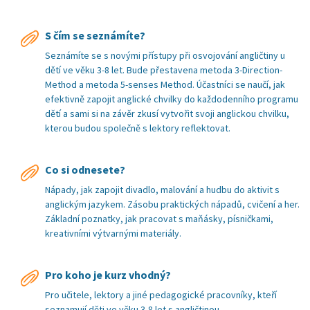
S čím se seznámíte?
Seznámíte se s novými přístupy při osvojování angličtiny u
dětí ve věku 3-8 let. Bude přestavena metoda 3-Direction-
Method a metoda 5-senses Method. Účastníci se naučí, jak
efektivně zapojit anglické chvilky do každodenního programu
dětí a sami si na závěr zkusí vytvořit svoji anglickou chvilku,
kterou budou společně s lektory reflektovat.
Co si odnesete?
Nápady, jak zapojit divadlo, malování a hudbu do aktivit s
anglickým jazykem. Zásobu praktických nápadů, cvičení a her.
Základní poznatky, jak pracovat s maňásky, písničkami,
kreativními výtvarnými materiály.
Pro koho je kurz vhodný?
Pro učitele, lektory a jiné pedagogické pracovníky, kteří
seznamují děti ve věku 3-8 let s angličtinou.