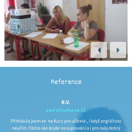
PREVIOUS
NEXT
Reference
R.V.
paní učitelka na ZŠ
ého
Přihlásila jsem se na Kurz pro učitele , i když angličtinu
rzu
neučím. Občas ale dojde na suplování a i pro svůj dobrý