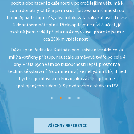
ila
pocit a obohacení zkušeností v pokročilejším věku mě k
pře
vé
tomu donutily. Chtěla jsem si utříbit seznam činností do
ké
hodin Aj na 1.stupni ZŠ, abych dokázala žáky zabavit. To vše
o
4-denní seminář splnil. Překvapila mne nízká účast, já
osobně jsem raději přijela na 4 dny vkuse, protože jsem z
cca 200km vzdálenosti.
Děkuji paní ředitelce Katině a paní asistentce Adélce za
milý a vstřícný přístup, neustále usměvavé tváře po celé 4
dny. Přála bych Vám do budoucnosti lepší prostory a
technické vybavení. Moc mne mrzí, že nebydlím blíž, ihned
bych se přihlásila do kurzu jako žák. Přeji hodně
spokojených studentů. S pozdravem a obdivem R.V.
VŠECHNY REFERENCE