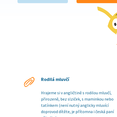
Rodilá mluvčí
Hrajeme si v angličtině s rodilou mluvčí,
přirozeně, bez slziček, s maminkou nebo
tatínkem (není nutný anglicky mluvící
doprovod dítěte, je přítomna i česká paní