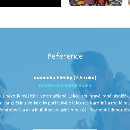
Reference
maminka Elenky (2,5 roku)
reference Smartie's club
už několik měsíců a jsme nadšené. Lekce jsou hravé, plné písniček
jí angličtinu. Velké díky patří skvělé lektorce Karolíně a rodilé ml
čená slovíčka a na klubík se pokaždé moc těší. Rozhodně doporuč