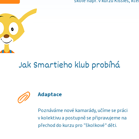
škole např. v kurzu Kissies, kt
Jak Smartieho klub probíhá
Adaptace
Poznáváme nové kamarády, učíme se práci
v kolektivu a postupně se připravujeme na
přechod do kurzu pro "školkové" děti.