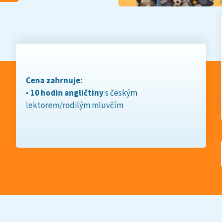
Cena zahrnuje:
•
10 hodin angličtiny
s českým
lektorem/rodilým mluvčím