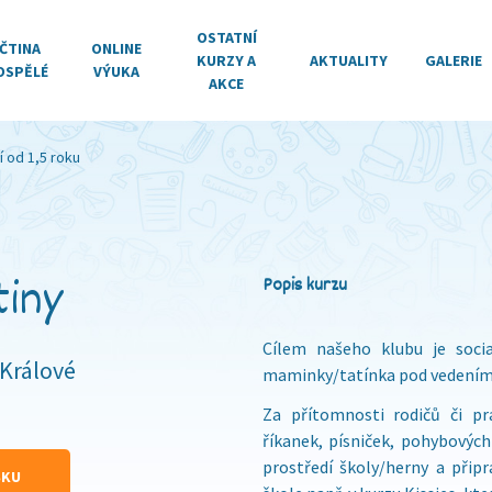
OSTATNÍ
ČTINA
ONLINE
KURZY A
AKTUALITY
GALERIE
OSPĚLÉ
VÝUKA
AKCE
 od 1,5 roku
tiny
Popis kurzu
Cílem našeho klubu je soci
 Králové
maminky/tatínka pod vedením 
Za přítomnosti rodičů či pr
říkanek, písniček, pohybových 
prostředí školy/herny a připr
ŠKU