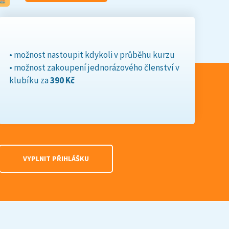
• možnost nastoupit kdykoli v průběhu kurzu
• možnost zakoupení jednorázového členství v
klubíku za
390 Kč
VYPLNIT PŘIHLÁŠKU