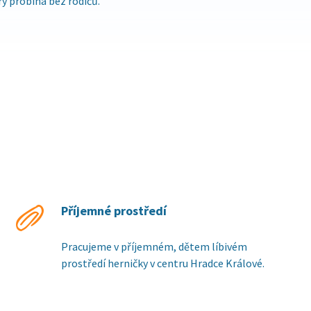
erý probíhá bez rodičů.
Příjemné prostředí
Pracujeme v příjemném, dětem líbivém
prostředí herničky v centru Hradce Králové.