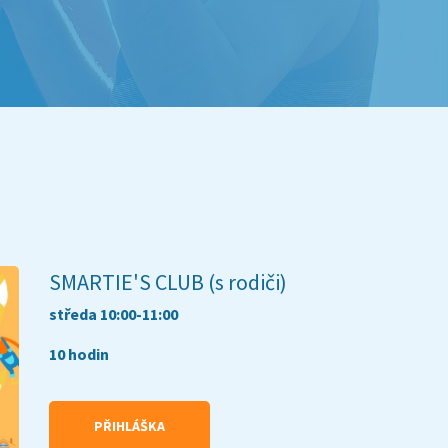
SMARTIE'S CLUB (s rodiči)
středa 10:00-11:00
10 hodin
PŘIHLÁŠKA