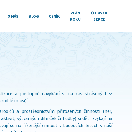
PLÁN
ČLENSKÁ
O NÁS
BLOG
CENÍK
ROKU
SEKCE
alizace a postupné navykání si na čas strávený bez
rodilé mluvčí.
arodičů a prostřednictvím přirozených činností (her,
aktivit, výtvarných dílniček či hudby) si děti zvykají na
avují se na řízenější činnost v budoucích letech v naší