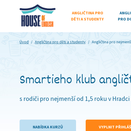
ANGLIČTINA PRO
ANGLI
DĚTI A STUDENTY
PRO D
Úvod
/
Angličtina pro děti a studenty
/
Angličtina pro
nejmenší
Smartieho klub anglič
s rodiči pro nejmenší od 1,5 roku v Hradci
NABÍDKA KURZŮ
VYPLNIT PŘIHLÁ