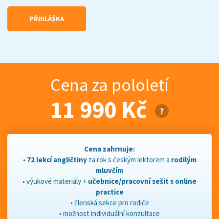
PŘIHLÁŠKA
Cena za pololetí
11 990 Kč
Cena zahrnuje:
•
72 lekcí angličtiny
za rok s českým lektorem a
rodilým
mluvčím
• výukové materiály +
učebnice/pracovní sešit s online
practice
• členská sekce pro rodiče
• možnost individuální konzultace