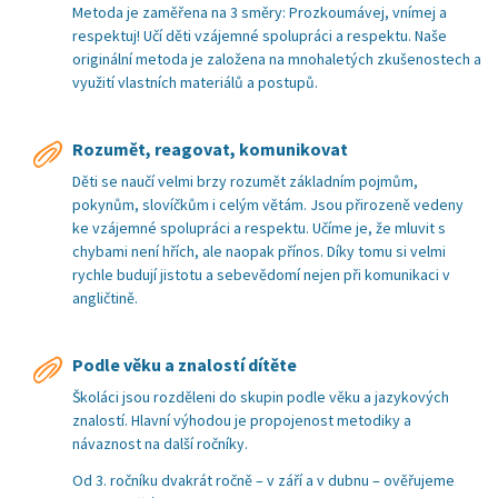
Metoda je zaměřena na 3 směry: Prozkoumávej, vnímej a
respektuj! Učí děti vzájemné spolupráci a respektu. Naše
originální metoda je založena na mnohaletých zkušenostech a
využití vlastních materiálů a postupů.
Rozumět, reagovat, komunikovat
Děti se naučí velmi brzy rozumět základním pojmům,
pokynům, slovíčkům i celým větám. Jsou přirozeně vedeny
ke vzájemné spolupráci a respektu. Učíme je, že mluvit s
chybami není hřích, ale naopak přínos. Díky tomu si velmi
rychle budují jistotu a sebevědomí nejen při komunikaci v
angličtině.
Podle věku a znalostí dítěte
Školáci jsou rozděleni do skupin podle věku a jazykových
znalostí. Hlavní výhodou je propojenost metodiky a
návaznost na další ročníky.
Od 3. ročníku dvakrát ročně – v září a v dubnu – ověřujeme