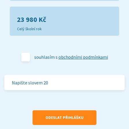
23 980 Kč
Celý školní rok
souhlasím s
obchodními podmínkami
ODESLAT PŘIHLÁŠKU