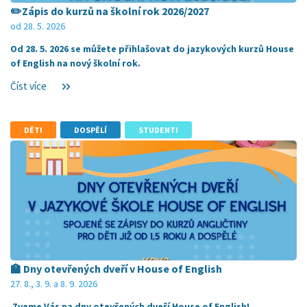
✏️Zápis do kurzů na školní rok 2026/2027
od 28. 5. 2026
Od 28. 5. 2026 se můžete přihlašovat do jazykových kurzů House
of English na nový školní rok.
Číst více
DĚTI
DOSPĚLÍ
STUDENTI
🏫 Dny otevřených dveří v House of English
27. 8., 3. 9. a 8. 9. 2026
Zveme Vás na dny otevřených dveří House of English!