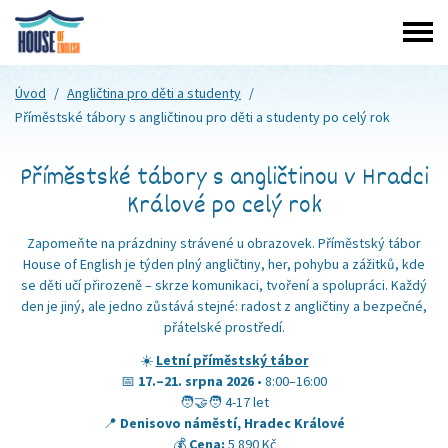
Úvod
/
Angličtina pro děti a studenty
/
Příměstské tábory s angličtinou
pro děti a studenty po celý rok
Příměstské tábory s angličtinou v Hradci
Králové po celý rok
Zapomeňte na prázdniny strávené u obrazovek. Příměstský tábor
House of English je týden plný angličtiny, her, pohybu a zážitků, kde
se děti učí přirozeně – skrze komunikaci, tvoření a spolupráci. Každý
den je jiný, ale jedno zůstává stejné: radost z angličtiny a bezpečné,
přátelské prostředí.
☀️
Letní příměstský tábor
📅
17.–21. srpna 2026
• 8:00–16:00
🧑‍🤝‍🧑 4-17 let
📍
Denisovo náměstí, Hradec Králové
💰
Cena:
5 890 Kč