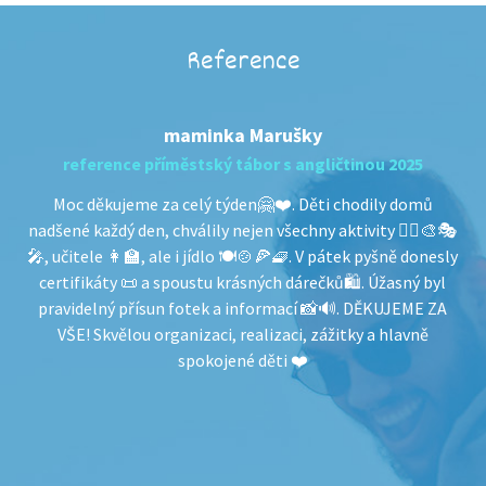
Reference
maminka Marušky
reference příměstský tábor s angličtinou 2025
áš
Moc děkujeme za celý týden🤗❤️. Děti chodily domů
dý
nadšené každý den, chválily nejen všechny aktivity 🤸‍♀️🎨🎭
p
ého
🎤, učitele 👩‍🏫, ale i jídlo 🍽🍲🍕🧇. V pátek pyšně donesly
é
certifikáty 📜 a spoustu krásných dárečků🛍. Úžasný byl
vy
o
pravidelný přísun fotek a informací 📸🔊. DĚKUJEME ZA
“u
VŠE! Skvělou organizaci, realizaci, zážitky a hlavně
Co
ji
spokojené děti ❤️
a
t.
kt
Vás
c