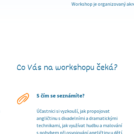
Workshop je organizovaný akre
Co Vás na workshopu čeká?
S čím se seznámíte?
i
Účastnici si vyzkouší, jak propojovat
angličtinu s divadelními a dramatickými
technikami, jak využívat hudbu a malování
s pohybem při osvojování angličtiny u dětí.