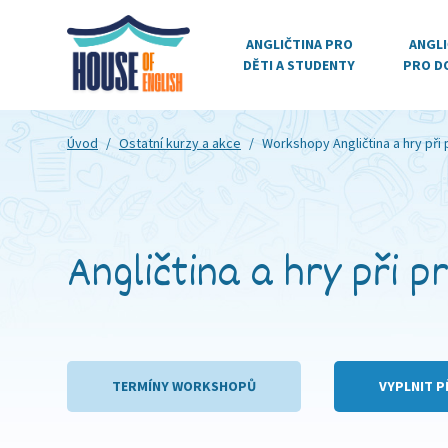
ANGLIČTINA PRO
ANGLI
DĚTI A STUDENTY
PRO D
Úvod
/
Ostatní kurzy a akce
/
Workshopy
Angličtina a hry při
Angličtina a hry při p
TERMÍNY WORKSHOPŮ
VYPLNIT P