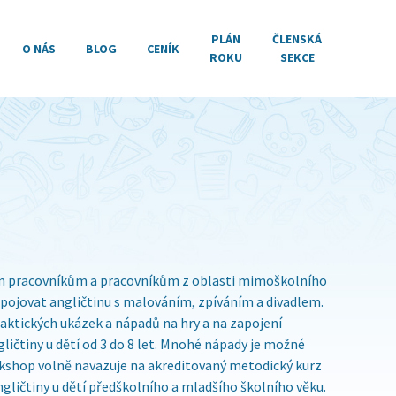
PLÁN
ČLENSKÁ
O NÁS
BLOG
CENÍK
ROKU
SEKCE
 pracovníkům a pracovníkům z oblasti mimoškolního
opojovat angličtinu s malováním, zpíváním a divadlem.
ktických ukázek a nápadů na hry a na zapojení
gličtiny u dětí od 3 do 8 let. Mnohé nápady je možné
orkshop volně navazuje na akreditovaný metodický kurz
ngličtiny u dětí předškolního a mladšího školního věku.