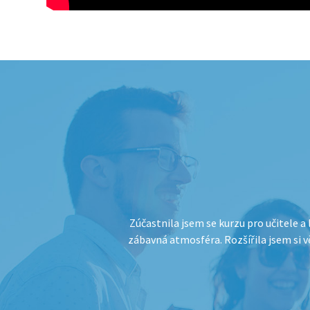
 Nejvíce mi pomohlo vidět
Zúčastnila jsem se kurzu pro učitele a
livých činností.
zábavná atmosféra. Rozšířila jsem si v