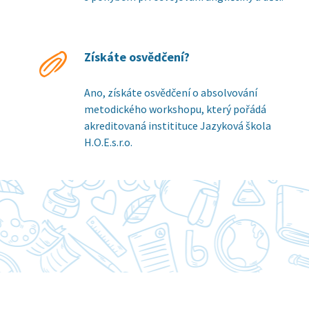
Získáte osvědčení?
Ano, získáte osvědčení o absolvování
metodického workshopu, který pořádá
akreditovaná institituce Jazyková škola
H.O.E.s.r.o.