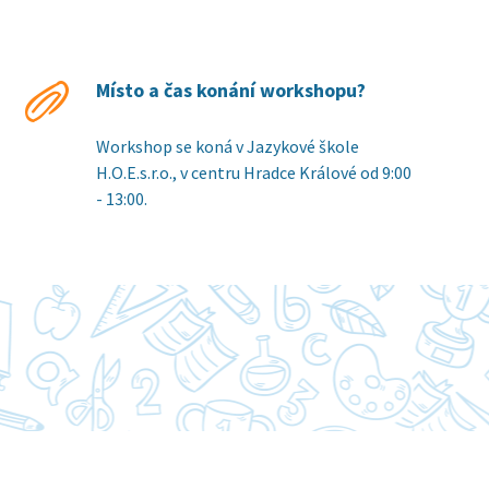
Místo a čas konání workshopu?
Workshop se koná v Jazykové škole
H.O.E.s.r.o., v centru Hradce Králové od 9:00
- 13:00.