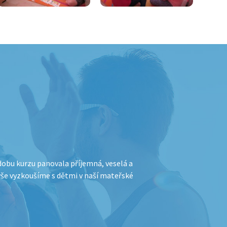
 dobu kurzu panovala příjemná, veselá a
Velice děkuji za možno
 vše vyzkoušíme s dětmi v naší mateřské
zábavně pracovat, a to 