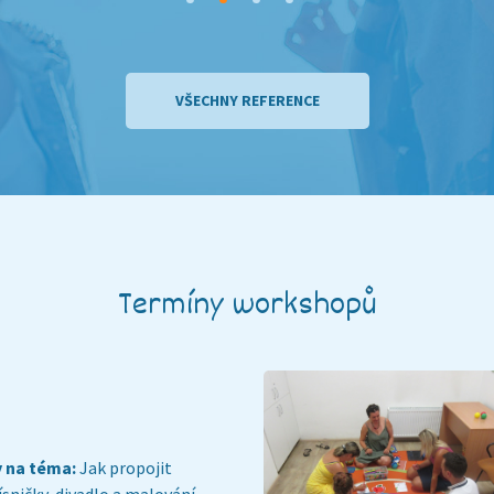
VŠECHNY REFERENCE
Termíny workshopů
y na téma:
Jak propojit
písničky, divadlo a malování