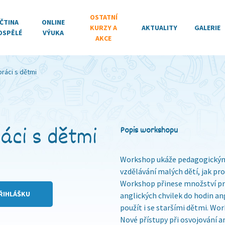
OSTATNÍ
ČTINA
ONLINE
KURZY A
AKTUALITY
GALERIE
OSPĚLÉ
VÝUKA
AKCE
 práci s dětmi
ráci s dětmi
Popis workshopu
Workshop ukáže pedagogickým
vzdělávání malých dětí, jak pr
Workshop přinese množství pra
ŘIHLÁŠKU
anglických chvilek do hodin an
použít i se staršími dětmi. W
Nové přístupy při osvojování a