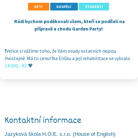
DĚTI
DOSPĚLÍ
STUDENTI
Rádi bychom poděkovali všem, kteří se podíleli na
přípravě a chodu Garden Party!
❗Velice si vážíme toho, že Vám osudy ostatních nejsou
lhostejné. Má to cenu! Na Elišku a její rehabilitace se vybralo
14 000,- Kč
💖
Kontaktní informace
Jazyková škola H.O.E. s.r.o. (House of English)