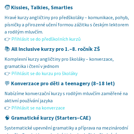
🧒
Kissies, Talkies, Smarties
Hravé kurzy angličtiny pro předškoláky – komunikace, pohyb,
písničky a přirozené učení formou zážitku s českým lektorem
a rodilým mluvčím.
👉
Přihlásit se do předškolních kurzů
📚
All Inclusive kurzy pro 1.–8. ročník ZŠ
Komplexní kurzy angličtiny pro školáky – konverzace,
gramatika i čtení v jednom
👉
Přihlásit se do kurzu pro školáky
💬
Konverzace pro děti a teenagery (8–18 let)
Nabízíme konverzační kurzy s rodilým mluvčím zaměřené na
aktivní používání jazyka
👉
Přihlásit se na konverzace
🧠
Gramatické kurzy (Starters–CAE)
Systematické upevnění gramatiky a příprava na mezinárodní