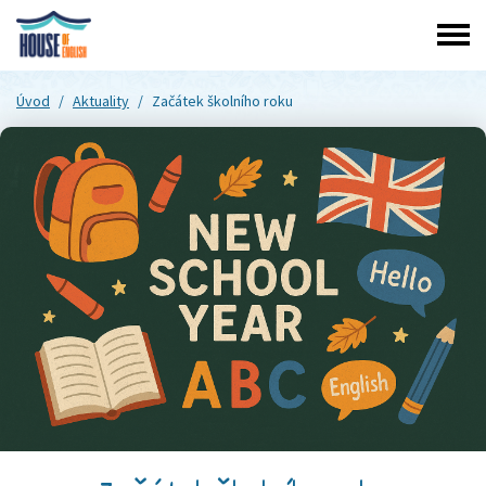
Úvod
/
Aktuality
/
Začátek školního roku