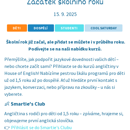
Začátek školního roku
15. 9. 2025
DĚTI
DOSPĚLÍ
STUDENTI
COOL SATURDAY
Školní rok již začal, ale přidat se můžete i v průběhu roku.
Podívejte se na naši nabídku kurzů.
Přemýšlíte, jak podpořit jazykové dovednosti vašich dětí –
nebo chcete začít sami? Přihlaste se do kurzů angličtiny v
House of English! Nabízíme pestrou škálu programů pro děti
už od 1,5 roku až po dospělé. Ať už hledáte první kontakt s
jazykem, konverzaci, nebo přípravu na zkoušky – u nás si
vyberete.
👶
Smartie's Club
Angličtina s rodiči pro děti od 1,5 roku – zpíváme, hrajeme si,
objevujeme první anglická slovíčka.
👉
Přihlásit se do Smartie's Clubu