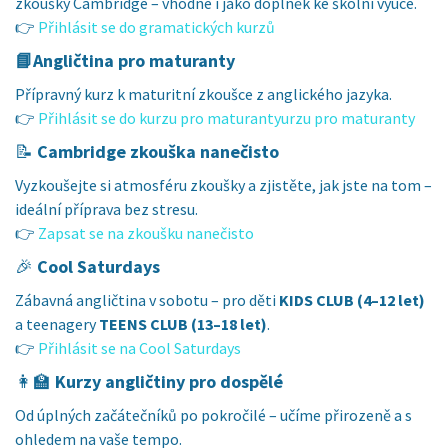
zkoušky Cambridge – vhodné i jako doplněk ke školní výuce.
👉
Přihlásit se do gramatických kurzů
📘Angličtina pro maturanty
Přípravný kurz k maturitní zkoušce z anglického jazyka.
👉
Přihlásit se do kurzu pro maturantyurzu pro maturanty
📝
Cambridge zkouška nanečisto
Vyzkoušejte si atmosféru zkoušky a zjistěte, jak jste na tom –
ideální příprava bez stresu.
👉
Zapsat se na zkoušku nanečisto
🎉
Cool Saturdays
Zábavná angličtina v sobotu – pro děti
KIDS CLUB (4–12 let)
a teenagery
TEENS CLUB (13–18 let)
.
👉
Přihlásit se na Cool Saturdays
👩‍🏫
Kurzy angličtiny pro dospělé
Od úplných začátečníků po pokročilé – učíme přirozeně a s
ohledem na vaše tempo.