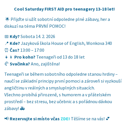
Cool Saturday FIRST AID pro teenagery 13-18 let!
🌟 Přijďte si užít sobotní odpoledne plné zábavy, her a
diskuzí na téma PRVNÍ POMOC!
📅
Kdy?
Sobota 14. 2. 2026
📍
Kde?
Jazyková škola House of English, Wonkova 340
⏰
Čas?
13:00 – 17:00
👧👦
Pro koho?
Teenageři od 13 do 18 let
🥐
Svačinka?
Ano, zajištěna!
Teenageři se během sobotního odpoledne stanou hrdiny –
naučí se základní principy první pomoci a zároveň si vyzkouší
angličtinu v reálných a smysluplných situacích.
Všechno probíhá přirozeně, s humorem a v přátelském
prostředí – bez stresu, bez učebnic a s pořádnou dávkou
zábavy! 🚑
📢
Rezervujte si místo včas
ZDE!
Těšíme se na vás! 💕