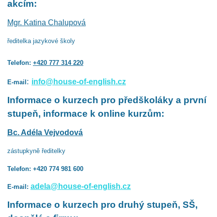
akcím:
Mgr. Katina Chalupová
ředitelka jazykové školy
Telefon:
+420 777 314 220
:
info@house-of-english.cz
E-mail
Informace o kurzech pro předškoláky a první
stupeň, informace k online kurzům:
Bc. Adéla Vejvodová
zástupkyně ředitelky
Telefon: +420 774 981 600
adela@house-of-english.cz
E-mail:
Informace o kurzech pro druhý stupeň, SŠ,