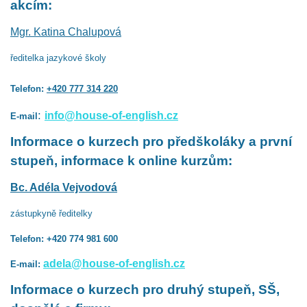
akcím:
Mgr. Katina Chalupová
ředitelka jazykové školy
Telefon:
+420 777 314 220
:
info@house-of-english.cz
E-mail
Informace o kurzech pro předškoláky a první
stupeň, informace k online kurzům:
Bc. Adéla Vejvodová
zástupkyně ředitelky
Telefon: +420 774 981 600
adela@house-of-english.cz
E-mail:
Informace o kurzech pro druhý stupeň, SŠ,