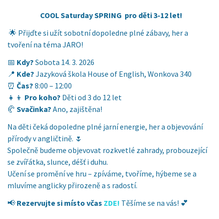
COOL Saturday SPRING pro děti 3-12 let!
🌟 Přijďte si užít sobotní dopoledne plné zábavy, her a
tvoření na téma JARO!
📅
Kdy?
Sobota 14. 3. 2026
📍
Kde?
Jazyková škola House of English, Wonkova 340
⏰
Čas?
8:00 – 12:00
👧👦
Pro koho?
Děti od 3 do 12 let
🥐
Svačinka?
Ano, zajištěna!
Na děti čeká dopoledne plné jarní energie, her a objevování
přírody v angličtině. 🌷
Společně budeme objevovat rozkvetlé zahrady, probouzející
se zvířátka, slunce, déšť i duhu.
Učení se promění ve hru – zpíváme, tvoříme, hýbeme se a
mluvíme anglicky přirozeně a s radostí.
📢
Rezervujte si místo včas
ZDE!
Těšíme se na vás! 💕