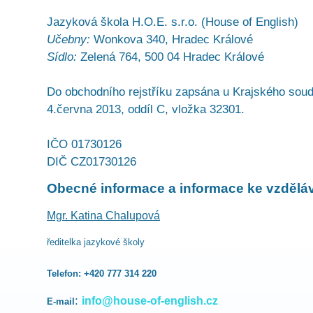
Jazyková škola H.O.E. s.r.o. (House of English)
Učebny:
Wonkova 340, Hradec Králové
Sídlo:
Zelená 764, 500 04 Hradec Králové
Do obchodního rejstříku zapsána u Krajského soud
4.června 2013, oddíl C, vložka 32301.
IČO 01730126
DIČ CZ01730126
Obecné informace a informace ke vzdělá
Mgr. Katina Chalupová
ředitelka jazykové školy
Telefon:
+420 777 314 220
:
info@house-of-english.cz
E-mail