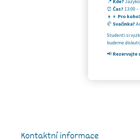
📍
Kde?
Jazyko
⏰
Čas?
13:00 –
👧👦
Pro koho
🥐
Svačinka?
An
Studenti si vyzk
budeme diskutov
📢
Rezervujte 
Kontaktní informace