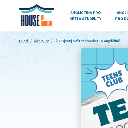
ANGLIČTINA PRO
ANGLI
DĚTI A STUDENTY
PRO D
Úvod
/
Aktuality
/
📱Objevuj svět technologií v angličtině