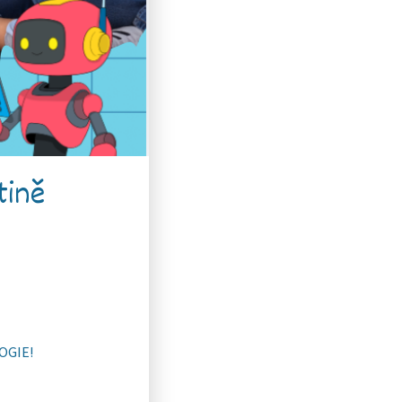
tině
LOGIE!