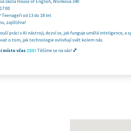
vá škola House of English, Wonkova 340
 17:00
?
Teenageři od 13 do 18 let
o, zajištěna!
ouší práci s AI nástroji, dozví se, jak funguje umělá inteligence, a 
at o tom, jak technologie ovlivňují svět kolem nás.
si místo včas
ZDE!
Těšíme se na vás! 💕