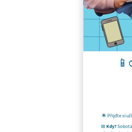
📱O
🌟 Přijďte si u
📅
Kdy?
Sobota 