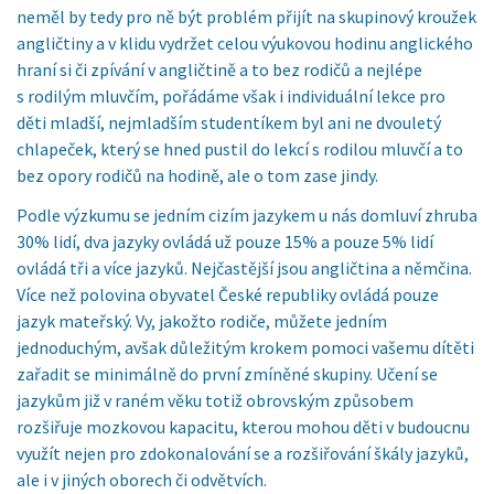
neměl by tedy pro ně být problém přijít na skupinový kroužek
angličtiny a v klidu vydržet celou výukovou hodinu anglického
hraní si či zpívání v angličtině a to bez rodičů a nejlépe
s rodilým mluvčím, pořádáme však i individuální lekce pro
děti mladší, nejmladším studentíkem byl ani ne dvouletý
chlapeček, který se hned pustil do lekcí s rodilou mluvčí a to
bez opory rodičů na hodině, ale o tom zase jindy.
Podle výzkumu se jedním cizím jazykem u nás domluví zhruba
30% lidí, dva jazyky ovládá už pouze 15% a pouze 5% lidí
ovládá tři a více jazyků. Nejčastější jsou angličtina a němčina.
Více než polovina obyvatel České republiky ovládá pouze
jazyk mateřský. Vy, jakožto rodiče, můžete jedním
jednoduchým, avšak důležitým krokem pomoci vašemu dítěti
zařadit se minimálně do první zmíněné skupiny. Učení se
jazykům již v raném věku totiž obrovským způsobem
rozšiřuje mozkovou kapacitu, kterou mohou děti v budoucnu
využít nejen pro zdokonalování se a rozšiřování škály jazyků,
ale i v jiných oborech či odvětvích.