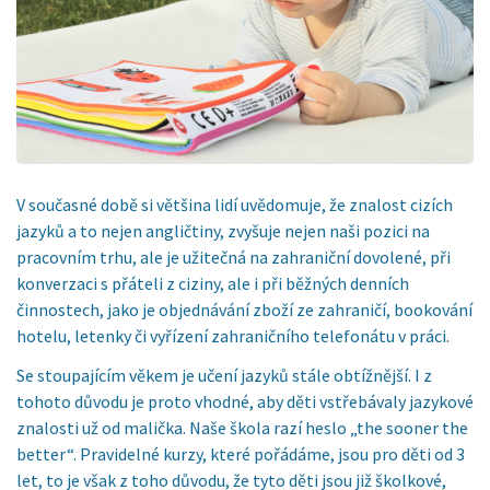
V současné době si většina lidí uvědomuje, že znalost cizích
jazyků a to nejen angličtiny, zvyšuje nejen naši pozici na
pracovním trhu, ale je užitečná na zahraniční dovolené, při
konverzaci s přáteli z ciziny, ale i při běžných denních
činnostech, jako je objednávání zboží ze zahraničí, bookování
hotelu, letenky či vyřízení zahraničního telefonátu v práci.
Se stoupajícím věkem je učení jazyků stále obtížnější. I z
tohoto důvodu je proto vhodné, aby děti vstřebávaly jazykové
znalosti už od malička. Naše škola razí heslo „the sooner the
better“. Pravidelné kurzy, které pořádáme, jsou pro děti od 3
let, to je však z toho důvodu, že tyto děti jsou již školkové,