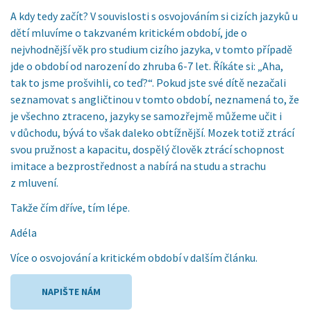
A kdy tedy začít? V souvislosti s osvojováním si cizích jazyků u
dětí mluvíme o takzvaném kritickém období, jde o
nejvhodnější věk pro studium cizího jazyka, v tomto případě
jde o období od narození do zhruba 6-7 let. Říkáte si: „Aha,
tak to jsme prošvihli, co teď?“. Pokud jste své dítě nezačali
seznamovat s angličtinou v tomto období, neznamená to, že
je všechno ztraceno, jazyky se samozřejmě můžeme učit i
v důchodu, bývá to však daleko obtížnější. Mozek totiž ztrácí
svou pružnost a kapacitu, dospělý člověk ztrácí schopnost
imitace a bezprostřednost a nabírá na studu a strachu
z mluvení.
Takže čím dříve, tím lépe.
Adéla
Více o osvojování a kritickém období v dalším článku.
NAPIŠTE NÁM