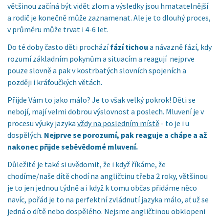
většinou začíná být vidět zlom a výsledky jsou hmatatelnější
a rodič je konečně může zaznamenat. Ale je to dlouhý proces,
v průměru může trvat i 4-6 let.
Do té doby často děti prochází
fází tichou
a návazně fází, kdy
rozumí základním pokynům a situacím a reagují nejprve
pouze slovně a pak v kostrbatých slovních spojeních a
později i kráťoučkých větách.
Přijde Vám to jako málo? Je to však velký pokrok! Děti se
nebojí, mají velmi dobrou výslovnost a poslech. Mluvení je v
procesu výuky jazyka
vždy na posledním místě
- to je i u
dospělých.
Nejprve se porozumí, pak reaguje a chápe a až
nakonec přijde seběvědomé mluvení.
Důležité je také si uvědomit, že i když říkáme, že
chodíme/naše dítě chodí na angličtinu třeba 2 roky, většinou
je to jen jednou týdně a i když k tomu občas přidáme něco
navíc, pořád je to na perfektní zvládnutí jazyka málo, ať už se
jedná o dítě nebo dospělého. Nejsme angličtinou obklopeni