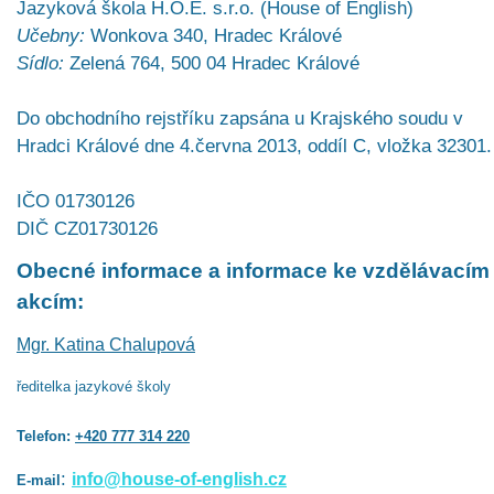
Jazyková škola H.O.E. s.r.o. (House of English)
Učebny:
Wonkova 340, Hradec Králové
Sídlo:
Zelená 764, 500 04 Hradec Králové
Do obchodního rejstříku zapsána u Krajského soudu v
Hradci Králové dne 4.června 2013, oddíl C, vložka 32301.
IČO 01730126
DIČ CZ01730126
Obecné informace a informace ke vzdělávacím
akcím:
Mgr. Katina Chalupová
ředitelka jazykové školy
Telefon:
+420 777 314 220
:
info@house-of-english.cz
E-mail