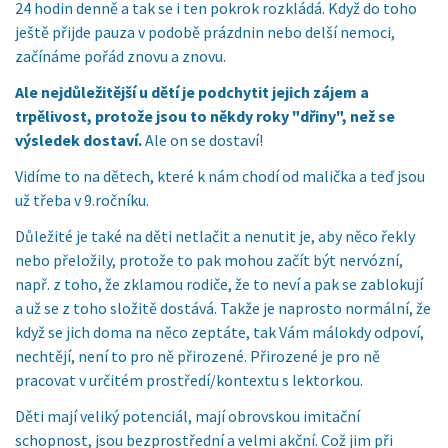
24 hodin denně a tak se i ten pokrok rozkládá. Když do toho
ještě přijde pauza v podobě prázdnin nebo delší nemoci,
začínáme pořád znovu a znovu.
Ale nejdůležitější u dětí je podchytit jejich zájem a
trpělivost, protože jsou to někdy roky "dřiny", než se
výsledek dostaví.
Ale on se dostaví!
Vidíme to na dětech, které k nám chodí od malička a teď jsou
už třeba v 9.ročníku.
Důležité je také na děti netlačit a nenutit je, aby něco řekly
nebo přeložily, protože to pak mohou začít být nervózní,
např. z toho, že zklamou rodiče, že to neví a pak se zablokují
a už se z toho složitě dostává. Takže je naprosto normální, že
když se jich doma na něco zeptáte, tak Vám málokdy odpoví,
nechtějí, není to pro ně přirozené. Přirozené je pro ně
pracovat v určitém prostředí/kontextu s lektorkou.
Děti mají veliký potenciál, mají obrovskou imitační
schopnost, jsou bezprostřední a velmi akční. Což jim při