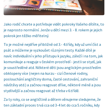
Jako rodič chcete a potřebuje vidět pokroky Vašeho dítěte, to
je naprosto normální. Jenže u dětí mezi 3. - 8. rokem je jejich
pokrok jen těžko měřitelný.
To je možné nejdříve přibližně od 3.- 4.třídy, kdy už umí číst a
psát a můžeme je vyzkoušet různými testy. Každé dítě je
navíc individuální v jeho přístupu k jazyku, záleží i na tom, jak
komunikuje a reaguje v českém prostředí - jestli se stydí, jak
je soustředěné atd. Některé děti jsou anglickým prostředím
obklopeny více (nejen na kurzu - cizí členové rodiny,
poslouchání angličtiny doma, časté cestování, zahraniční
návštěvy atd.) a začnou reagovat dříve, některé méně a jsou
stydlivější a začnou reagovat až třeba v 6.třídě.
Za ty roky, co se angličtině a dětem věnujeme sledujeme, že
ten základní proces trvá cca od 3-4 let do cca 5.ročníku, kdy