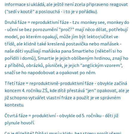
informace si ukládá, ale ještě není zcela připraveno reagovat
("sedí v koutě" a poslouchá - i to je v pořádku).
Druhá fáze = reproduktivní fáze - tzv. monkey see, monkey do
- učení se bez porozumění "proč?" mají něco dělat, potřebují
model, po kterém opakují, může jím být lektor/učitel ve
třídě, ale klidně také kreslená postavička nebo maňásek -
naše děti využívají maňáska pana Smartieho (někteří si ho
pořídili i domů), Smartie je jejich oblíbeným hrdinou, znají ho
z příběhů, obrázků, písniček, je jejich "anglickým vzorem",
snaží se ho napodobovat a opakovat po něm.
Třetí fáze = reproduktivně-produktivní fáze - obvykle začíná
koncem 4. ročníku ZŠ, kde dítě přestává "jen" opakovat, ale je
již schopno vytvářet vlastní fráze a použít je ve správném
kontextu.
Čtvrtá fáze = produktivní - obvykle od 5. ročníku - děti již
plynule hovoří.
Co je důležité? Dítě si musí v klidu, bez stresu projít všemi