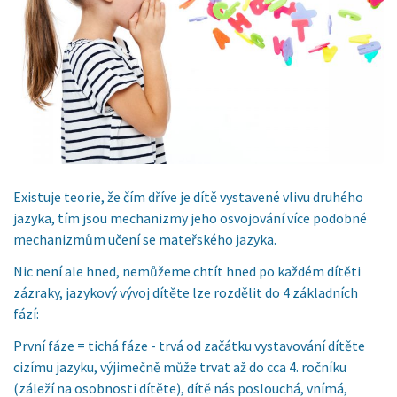
Existuje teorie, že čím dříve je dítě vystavené vlivu druhého
jazyka, tím jsou mechanizmy jeho osvojování více podobné
mechanizmům učení se mateřského jazyka.
Nic není ale hned, nemůžeme chtít hned po každém dítěti
zázraky, jazykový vývoj dítěte lze rozdělit do 4 základních
fází:
První fáze = tichá fáze - trvá od začátku vystavování dítěte
cizímu jazyku, výjimečně může trvat až do cca 4. ročníku
(záleží na osobnosti dítěte), dítě nás poslouchá, vnímá,