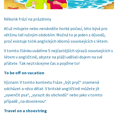
Několik frází na prázdniny
Ať už milujete nebo nenávidíte horké počasí, léto bývá pro
většinu lidí rušným obdobím. Možná to je jeden z důvodů,
proč existuje tolik anglických idiomů souvisejících s létem.
V tomto článku uvádíme 5 nejčastějších výrazů souvisejících s
létem v angličtině, abyste na pláži udělali dojem na své
přátele. Tak neztrácejme čas a pojďme to!
To be off on vacation
Význam: V tomto kontextu fráze „být pryč“ znamená
odcházet a něco dělat. V britské angličtině můžete jít
„vyvenčit psa“, „vyrazit do obchodů“ nebo jako v tomto
případě „na dovolenou“.
Travel on a shoestring