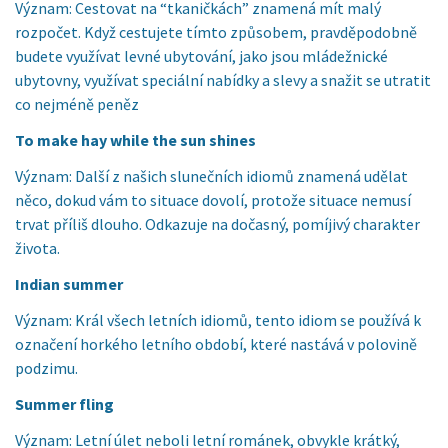
Význam: Cestovat na “tkaničkách” znamená mít malý
rozpočet. Když cestujete tímto způsobem, pravděpodobně
budete využívat levné ubytování, jako jsou mládežnické
ubytovny, využívat speciální nabídky a slevy a snažit se utratit
co nejméně peněz
To make hay while the sun shines
Význam: Další z našich slunečních idiomů znamená udělat
něco, dokud vám to situace dovolí, protože situace nemusí
trvat příliš dlouho. Odkazuje na dočasný, pomíjivý charakter
života.
Indian summer
Význam: Král všech letních idiomů, tento idiom se používá k
označení horkého letního období, které nastává v polovině
podzimu.
Summer fling
Význam: Letní úlet neboli letní románek, obvykle krátký,