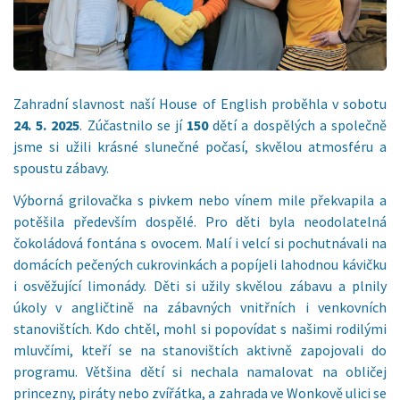
Zahradní slavnost naší House of English proběhla v sobotu
24. 5. 2025
. Zúčastnilo se jí
150
dětí a dospělých a společně
jsme si užili krásné slunečné počasí, skvělou atmosféru a
spoustu zábavy.
Výborná grilovačka s pivkem nebo vínem mile překvapila a
potěšila především dospělé. Pro děti byla neodolatelná
čokoládová fontána s ovocem. Malí i velcí si pochutnávali na
domácích pečených cukrovinkách a popíjeli lahodnou kávičku
i osvěžující limonády. Děti si užily skvělou zábavu a plnily
úkoly v angličtině na zábavných vnitřních i venkovních
stanovištích. Kdo chtěl, mohl si popovídat s našimi rodilými
mluvčími, kteří se na stanovištích aktivně zapojovali do
programu. Většina dětí si nechala namalovat na obličej
princezny, piráty nebo zvířátka, a zahrada ve Wonkově ulici se