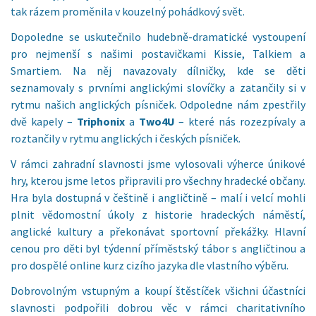
tak rázem proměnila v kouzelný pohádkový svět.
Dopoledne se uskutečnilo hudebně-dramatické vystoupení
pro nejmenší s našimi postavičkami Kissie, Talkiem a
Smartiem. Na něj navazovaly dílničky, kde se děti
seznamovaly s prvními anglickými slovíčky a zatančily si v
rytmu našich anglických písniček. Odpoledne nám zpestřily
dvě kapely –
Triphonix
a
Two4U
– které nás rozezpívaly a
roztančily v rytmu anglických i českých písniček.
V rámci zahradní slavnosti jsme vylosovali výherce únikové
hry, kterou jsme letos připravili pro všechny hradecké občany.
Hra byla dostupná v češtině i angličtině – malí i velcí mohli
plnit vědomostní úkoly z historie hradeckých náměstí,
anglické kultury a překonávat sportovní překážky. Hlavní
cenou pro děti byl týdenní příměstský tábor s angličtinou a
pro dospělé online kurz cizího jazyka dle vlastního výběru.
Dobrovolným vstupným a koupí štěstíček všichni účastníci
slavnosti podpořili dobrou věc v rámci charitativního