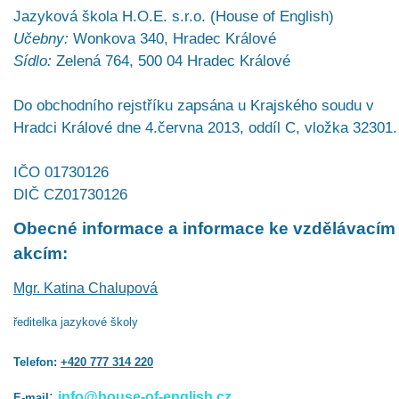
Jazyková škola H.O.E. s.r.o. (House of English)
Učebny:
Wonkova 340, Hradec Králové
Sídlo:
Zelená 764, 500 04 Hradec Králové
Do obchodního rejstříku zapsána u Krajského soudu v
Hradci Králové dne 4.června 2013, oddíl C, vložka 32301.
IČO 01730126
DIČ CZ01730126
Obecné informace a informace ke vzdělávacím
akcím:
Mgr. Katina Chalupová
ředitelka jazykové školy
Telefon:
+420 777 314 220
:
info@house-of-english.cz
E-mail