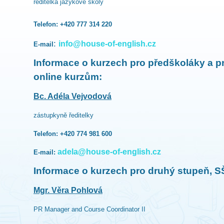
ředitelka jazykové školy
Telefon:
+420 777 314 220
:
info@house-of-english.cz
E-mail
Informace o kurzech pro předškoláky a pr
online kurzům:
Bc. Adéla Vejvodová
zástupkyně ředitelky
Telefon: +420 774 981 600
adela@house-of-english.cz
E-mail:
Informace o kurzech pro druhý stupeň, SŠ
Mgr. Věra Pohlová
PR Manager and Course Coordinator II