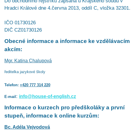
Do obchodního rejstříku zapsána u Krajského soudu v
Hradci Králové dne 4.června 2013, oddíl C, vložka 32301.
IČO 01730126
DIČ CZ01730126
Obecné informace a informace ke vzdělávacím
akcím:
Mgr. Katina Chalupová
ředitelka jazykové školy
Telefon:
+420 777 314 220
:
info@house-of-english.cz
E-mail
Informace o kurzech pro předškoláky a první
stupeň, informace k online kurzům:
Bc. Adéla Vejvodová