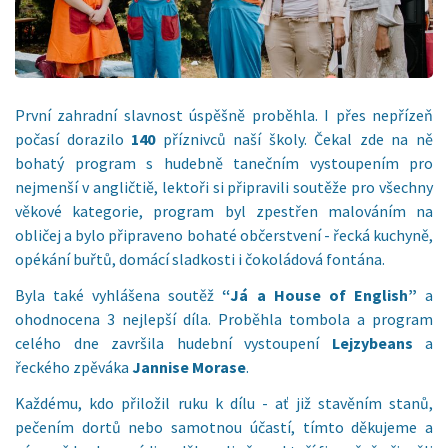
První zahradní slavnost úspěšně proběhla. I přes nepřízeň
počasí dorazilo
140
příznivců naší školy. Čekal zde na ně
bohatý program s hudebně tanečním vystoupením pro
nejmenší v angličtiě, lektoři si připravili soutěže pro všechny
věkové kategorie, program byl zpestřen malováním na
obličej a bylo připraveno bohaté občerstvení - řecká kuchyně,
opékání buřtů, domácí sladkosti i čokoládová fontána.
Byla také vyhlášena soutěž
“Já a House of English”
a
ohodnocena 3 nejlepší díla. Proběhla tombola a program
celého dne završila hudební vystoupení
Lejzybeans
a
řeckého zpěváka
Jannise Morase
.
Každému, kdo přiložil ruku k dílu - ať již stavěním stanů,
pečením dortů nebo samotnou účastí, tímto děkujeme a