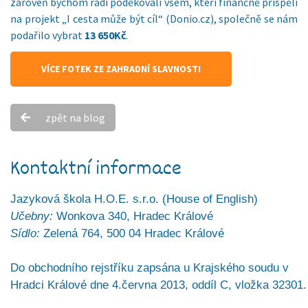
zároveň bychom rádi poděkovali všem, kteří finančně přispěli
na projekt „I cesta může být cíl“ (Donio.cz), společně se nám
podařilo vybrat
13 650Kč
.
VÍCE FOTEK ZE ZAHRADNÍ SLAVNOSTI
zpět na blog
Kontaktní informace
Jazyková škola H.O.E. s.r.o. (House of English)
Učebny:
Wonkova 340, Hradec Králové
Sídlo:
Zelená 764, 500 04 Hradec Králové
Do obchodního rejstříku zapsána u Krajského soudu v
Hradci Králové dne 4.června 2013, oddíl C, vložka 32301.